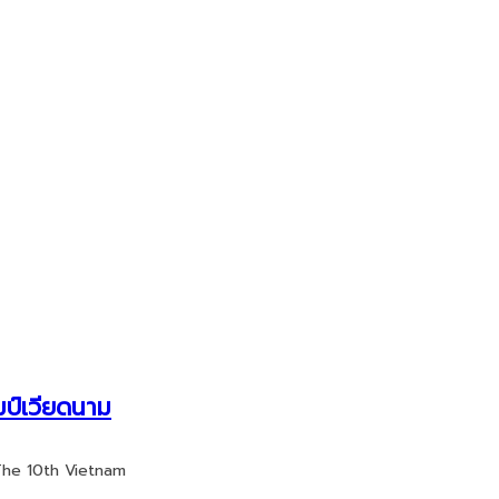
มป์เวียดนาม
e The 10th Vietnam