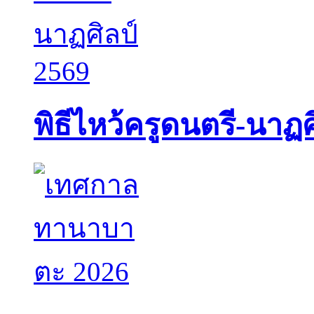
พิธีไหว้ครูดนตรี-นาฏศ