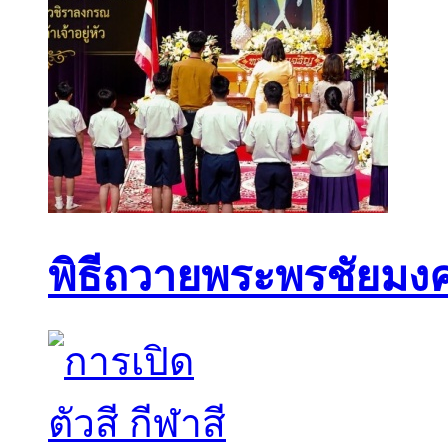
พิธีถวายพระพรชัยมงค