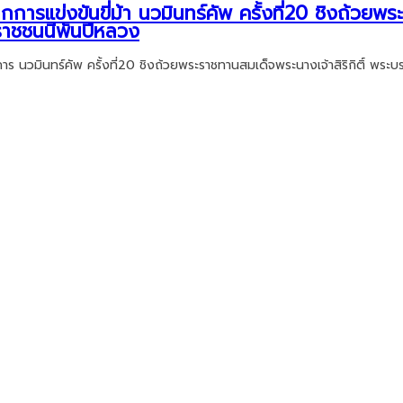
กการแข่งขันขี่ม้า นวมินทร์คัพ ครั้งที่20 ชิงถ้วยพ
มราชชนนีพันปีหลวง
การ นวมินทร์คัพ ครั้งที่20 ชิงถ้วยพระราชทานสมเด็จพระนางเจ้าสิริกิติ์ พระ