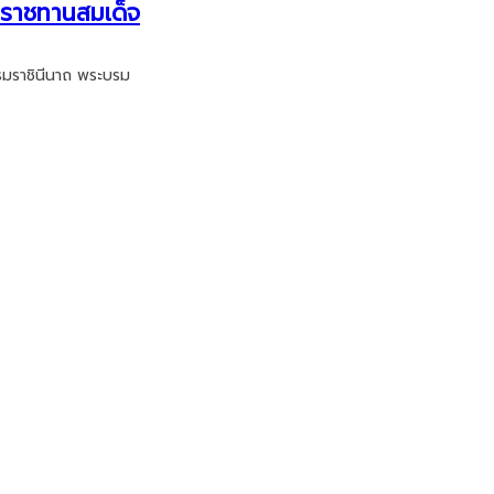
ระราชทานสมเด็จ
บรมราชินีนาถ พระบรม