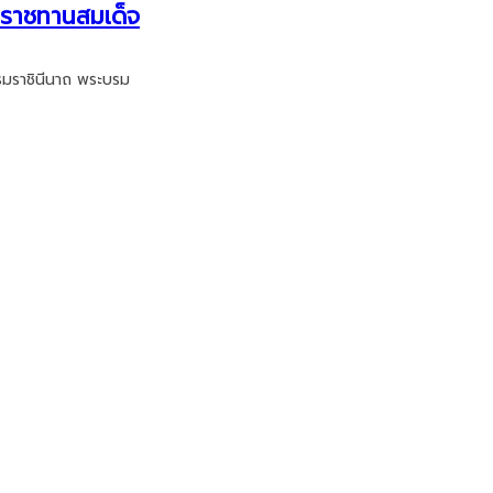
ระราชทานสมเด็จ
บรมราชินีนาถ พระบรม