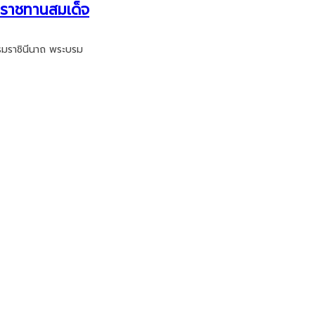
ระราชทานสมเด็จ
บรมราชินีนาถ พระบรม