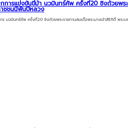
กการแข่งขันขี่ม้า นวมินทร์คัพ ครั้งที่20 ชิงถ้วยพ
มราชชนนีพันปีหลวง
การ นวมินทร์คัพ ครั้งที่20 ชิงถ้วยพระราชทานสมเด็จพระนางเจ้าสิริกิติ์ พระ