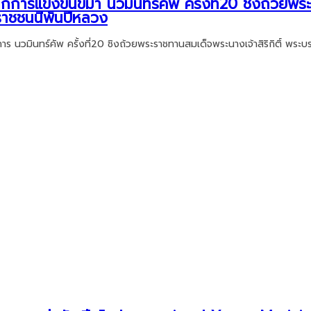
กการแข่งขันขี่ม้า นวมินทร์คัพ ครั้งที่20 ชิงถ้วยพ
มราชชนนีพันปีหลวง
การ นวมินทร์คัพ ครั้งที่20 ชิงถ้วยพระราชทานสมเด็จพระนางเจ้าสิริกิติ์ พระ