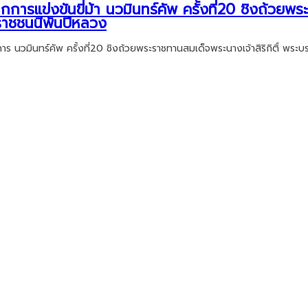
กการแข่งขันขี่ม้า นวมินทร์คัพ ครั้งที่20 ชิงถ้วยพ
มราชชนนีพันปีหลวง
การ นวมินทร์คัพ ครั้งที่20 ชิงถ้วยพระราชทานสมเด็จพระนางเจ้าสิริกิติ์ พระ