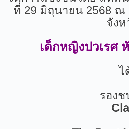
จัง
เด็กหญิงปวเรศ หั
ได
รองชน
Cla
The Best 