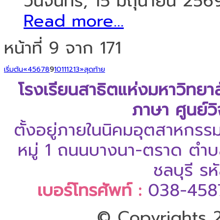
วันจันทร์, 15 มิถุนายน 256
Read more...
หน้าที่ 9 จาก 171
เริ่มต้น
«
4
5
6
7
8
9
10
11
12
13
»
สุดท้าย
โรงเรียนสาธิตแห่งมหาวิทยา
ภาษา ศูนย์ว
ตั้งอยู่ภายในนิคมอุตสาหกรร
หมู่ 1 ถนนบางนา-ตราด ตำบล
ชลบุรี ร
เบอร์โทรศัพท์ :
038-458
© Copyrights 2