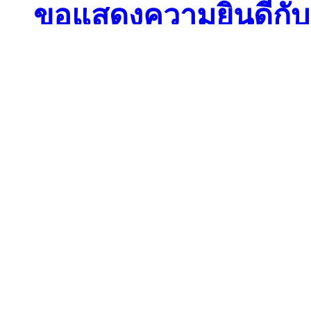
ขอแสดงความยินดีกับนั
แข่งขันเทควันโด การ
ครั้งที่ 41 "สุราษฎร์ธ
ขอแสดงความยินดีกับนัก
เทควันโด รายการ การแข่
41 "สุราษฎร์ธานีเกมส์"
2569 ณ จังหวัดสุราษฎร