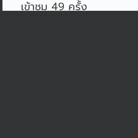
เข้าชม 49 ครั้ง
วันจันทร์, 29 มิถุนายน 2
Read more...
ขอแสดงความยินดีกับนั
แข่งขันจักรยาน BMX 
พระราชทานฯ ประจำปี
ขอแสดงความยินดีกับนักเรี