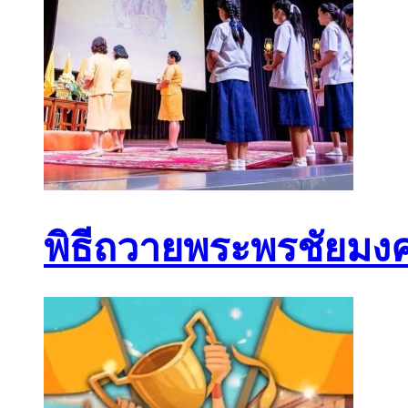
พิธีถวายพระพรชัยมง