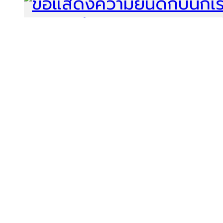
ขอแสดงความยินดีกับนักเรียนที่ได้รับรางวั
BADMINTON CHAMPIONSHIP 2025
ขอแสดงความยินดีกับนักเรีย
แบดมินตัน รายการ Granu
CHAMPIONSHIP 2025 ระหว่
2568 ณ ห้างสรรพสินค้า Te
เข้าชม 241 ครั้ง
วันพฤหัสบดี, 26 มิถุนายน