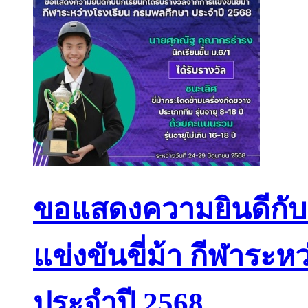
ขอแสดงความยินดีกับนั
แข่งขันขี่ม้า กีฬาระ
ประจำปี 2568