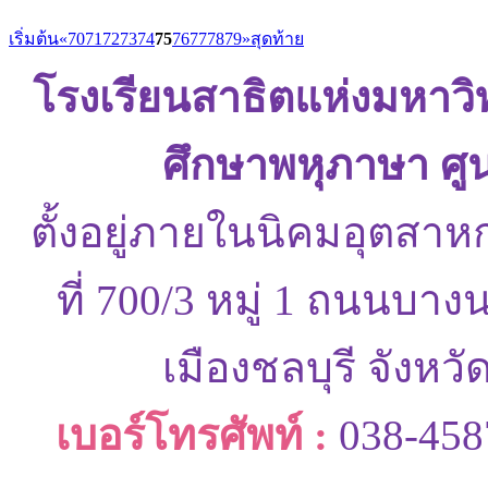
เริ่มต้น
«
70
71
72
73
74
75
76
77
78
79
»
สุดท้าย
โรงเรียนสาธิตแห่งมหาว
ศึกษาพหุภาษา ศู
ตั้งอยู่ภายในนิคมอุตสาห
ที่ 700/3 หมู่ 1 ถนนบ
เมืองชลบุรี จังหว
เบอร์โทรศัพท์ :
038-458