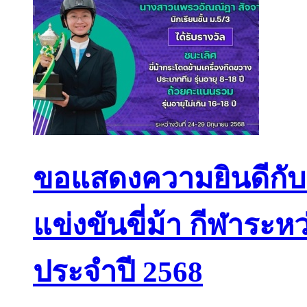
ขอแสดงความยินดีกับนั
แข่งขันขี่ม้า กีฬาระ
ประจำปี 2568