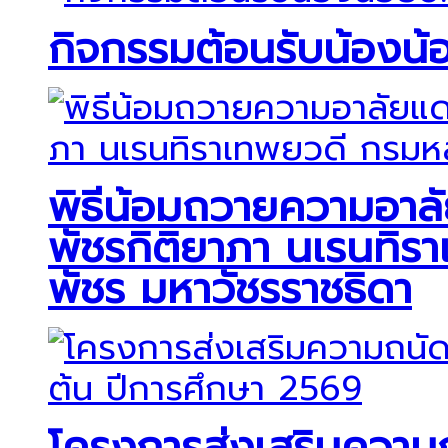
กิจกรรมต้อนรับน้องน
พิธีน้อมถวายความอาลัย
พัชรกิติยาภา นเรนทิร
พัชร มหาวัชรราชธิดา
โครงการส่งเสริมควา