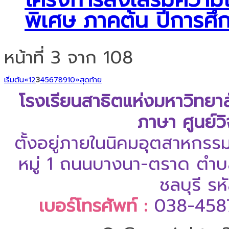
พิเศษ ภาคต้น ปีการศ
หน้าที่ 3 จาก 108
เริ่มต้น
«
1
2
3
4
5
6
7
8
9
10
»
สุดท้าย
โรงเรียนสาธิตแห่งมหาวิทยา
ภาษา ศูนย์ว
ตั้งอยู่ภายในนิคมอุตสาหกรร
หมู่ 1 ถนนบางนา-ตราด ตำบล
ชลบุรี ร
เบอร์โทรศัพท์ :
038-458