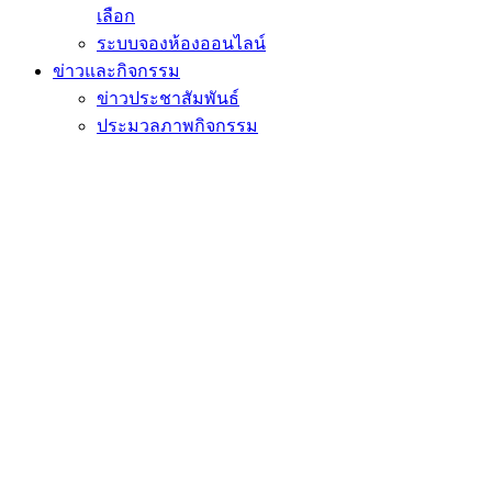
เลือก
ระบบจองห้องออนไลน์
ข่าวและกิจกรรม
ข่าวประชาสัมพันธ์
ประมวลภาพกิจกรรม
สัมมนา/ศึกษาดูงาน
วีดิทัศน์
ติดต่อเรา
หน้าแรก
ดาวน์โหลด
ธก3.2 สำหรับบุคลากร
ธก3.2 สำหรับบุคลากร
Share
Tweet
Share
Share
ไฟล์เอกสาร