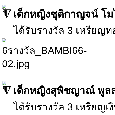
เด็กหญิงชุติกาญจน์ โ
ได้รับรางวัล 3 เหรียญทอ
เด็กหญิงสุพิชญาณ์ พูลส
ได้รับรางวัล 3 เหรียญเง