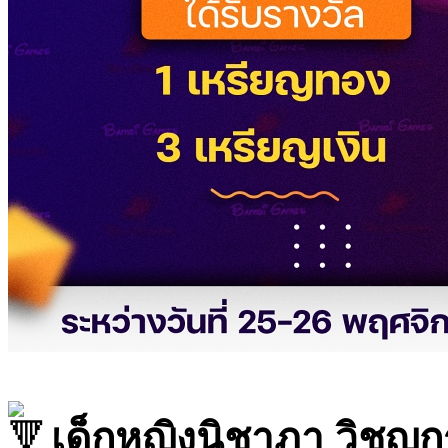
เด็กหญิงนิชาภา วิชญก
ได้รับรางวัล 1 เหรียญทอ