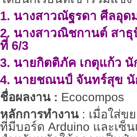
1. นางสาวณัฐรดา
ศีลอุด
2. นางสาวณิชกานต์
สาธุ
ที่
6/3
3. นายกิตติภัค
เกตุแก้ว
นั
4. นายชณนป์
จันทร์สุข
นั
ชื่อผลงาน
:
Ecocompos
หลักการทำงาน
:
เมื่อใส
ที่มีบอร์ด
Arduino
และเซ็น
สำหรับหมักให้กลายเป็นปุ๋ยห