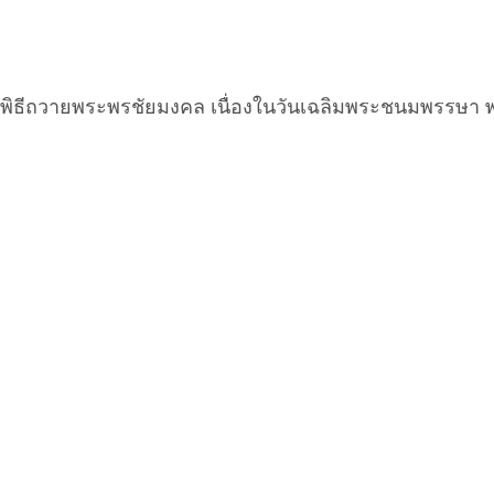
พิธีถวายพระพรชัยมงคล เนื่องในวันเฉลิมพระชนมพรรษา พร
โรงเรียนสาธิตแห่งมหาวิทยาลัยเกษตรศา
ตั้งอยู่ภายในนิคมอุตสาหกรรมอมตะนคร จังหวัดชลบุรี : เลขที่ 700/3 
เบอร์โทรศัพท์ :
038
© Copyrig
ออกแบบและดูแลเว็บโดย Colorpack