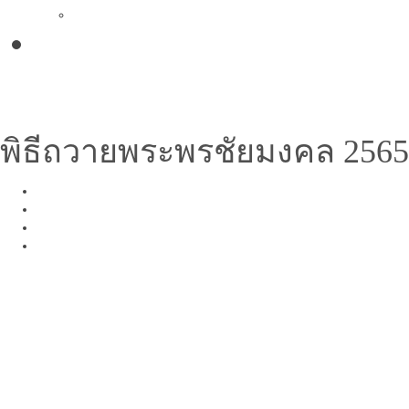
ติดต่อเรา
หน้าแรก
ข่าวและกิจกรรม
วีดิทัศน
พิธีถวายพระพรชัยมงคล 2565
Share
Tweet
Share
Share
วันที่ประกาศ
วันอังคาร, 02 สิงหาคม 2565
เข้าชม 922 ครั้ง
หมวดหมู่
วีดิทัศน์
VDO