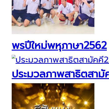
พรปีใหม่พหุภาษา2562
ประมวลภาพสาธิตสามัค