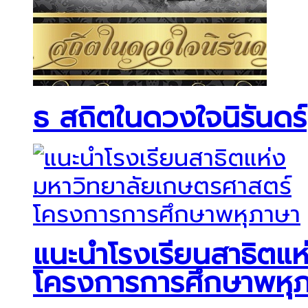
ธ สถิตในดวงใจนิรันดร์
แนะนำโรงเรียนสาธิตแ
โครงการการศึกษาพหุ