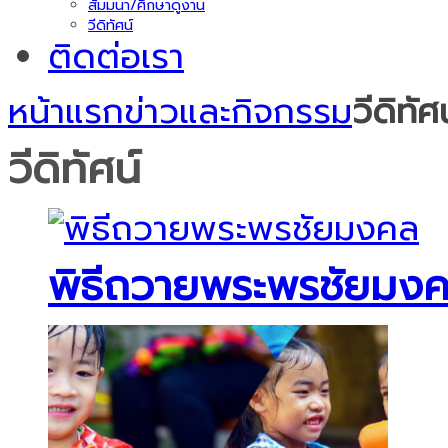
สัมมนา/ศึกษาดูงาน
วีดิทัศน์
ติดต่อเรา
หน้าแรก
ข่าวและกิจกรรม
วีดิทัศน
วีดิทัศน์
พิธีถวายพระพรชัยมง