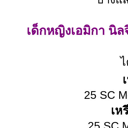
เด็กหญิงเอมิกา นิล
ไ
เ
25 SC Me
เห
25 SC M