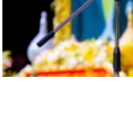
พิธีถวายพระพรชัยมงคล ว