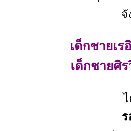
จั
เด็กชายเรอ
เด็กชายศิรว
ไ
ร