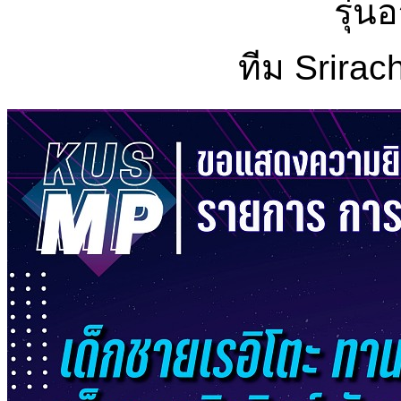
รุ่นอ
ทีม Srira