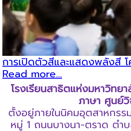
การเปิดตัวสีและแสดงพลังสี โค
Read more...
โรงเรียนสาธิตแห่งมหาวิทยา
ภาษา ศูนย์ว
ตั้งอยู่ภายในนิคมอุตสาหกรร
หมู่ 1 ถนนบางนา-ตราด ตำบล