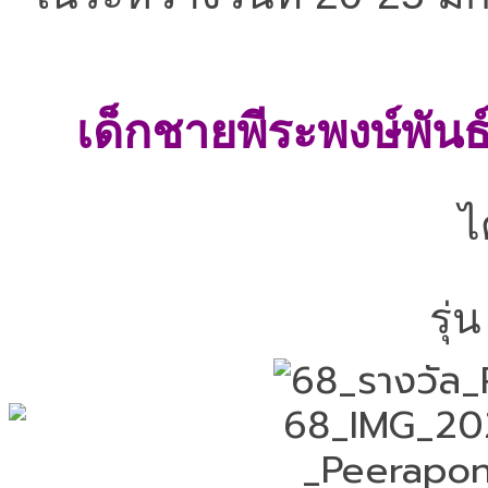
เด็กชายพีระพงษ์พันธ์
ไ
รุ่