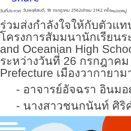
วันพฤหัสบดี, 18 กรกฎาคม 2562
เข้าชม 2142 ครั้ง
วันที่ประกาศ
หมวดหมู่
ร่วมส่งกำลังใจให้กับตัวแท
โครงการสัมมนานักเรียนร
and Oceanian High Schoo
ระหว่างวันที่ 26 กรกฎา
Prefecture เมืองวากายามา ป
- อาจารย์อัจฉรา อินม
- นางสาวชนกนันท์ ศิริคำน