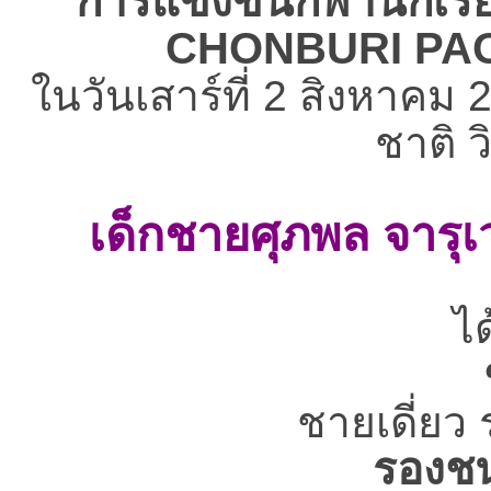
การแข่งขันกีฬานักเรี
CHONBURI PA
ในวันเสาร์ที่ 2 สิงหาค
ชาติ 
เด็กชายศุภพล จารุเว
ได
ชายเดี่ยว ร
รองชน