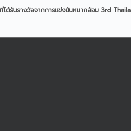
ที่ได้รับรางวัลจากการแข่งขันหมากล้อม 3rd Thail
้าชม 608 ครั้ง
ข่าวประชาสัมพันธ์
หมวดหมู่
อแสดงความยินดีกับนักเรียนที่ได้รับรางวัลจากการแข่งขันหมากล้
รายการ 3
rd
Thailand International Go Congress
วันที่ 26-27 ตุลาคม 2567 ณ ศูนย์การค้าเซ็นทรัล บางนา กรุงเ
โดยในการแข่งขันครั้งนี้ มีผู้เข้าร่วมการแข่งขัน 10 ประเทศ
ญี่ปุ่น ฮ่องกง ไต้หวัน สิงคโปร์ มาเลเซีย โรมาเนีย แคนาดา และป
เด็กหญิงอนัตตา สว่างวัฒน์ นักเรียนชั้น ม.2/
เด็กหญิงชัชชญา จันทร์พิภพ นักเรียนชั้น ม.2/