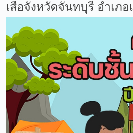
เสือจังหวัดจันทบุรี อําเภ