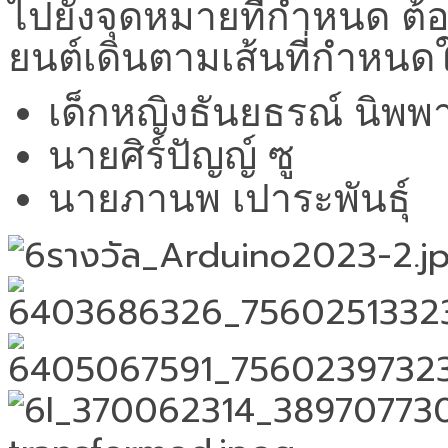
ไปยังจุดหมายที่กำหนด
ต้
ยนต์เดินตามเส้นที่กำหนดใ
เด็กหญิงธันยธรณ์
นิพพ
นายศิร์ปัญญ์
ซู
นายภานพ
เปาระพันธุ์