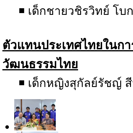
◾ เด็กชายวชิรวิทย์ โบ
ตัวแทนประเทศไทยในการ
วัฒนธรรมไทย
◾ เด็กหญิงสุกัลย์รัชญ์ ส