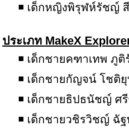
◾ เด็กหญิงพิรุฬห์รัชญ์ ส
ประเภท MakeX Explore
◾ เด็กชายคฑาเทพ ภูติ
◾ เด็กชายกัญจน์ โชต
◾ เด็กชายธิปธนัชญ์ ศร
◾ เด็กชายวชิรวิชญ์ ฉัฐ